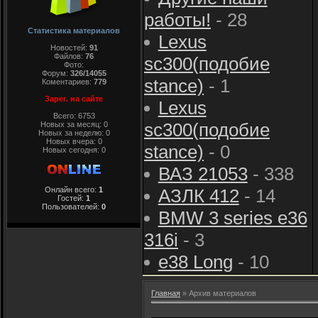
работы!
- 28
Статистика материалов
Lexus
Новостей:
91
Файлов:
76
sc300(подобие
Фото:
Форум:
326/14055
stance)
- 1
Коментариев:
779
Зарег. на сайте
Lexus
Всего: 6753
sc300(подобие
Новых за месяц: 0
Новых за неделю: 0
Новых вчера: 0
stance)
- 0
Новых сегодня: 0
ВАЗ 21053
- 338
Онлайн всего:
1
АЗЛК 412
- 14
Гостей:
1
Пользователей:
0
BMW 3 series e36
316i
- 3
e38 Long
- 10
Главная
»
Архив материалов