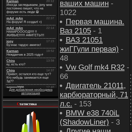
ваших машин
-
1022
Первая машина.
Ваз 2105
- 1
ВАЗ 21051
жиГГули первая)
-
48
Vw Golf mk4 R32
-
66
Двигатель 21011,
Для добавления необходима
карбюраторный, 71
авторизация
л.с.
- 153
С
татистика
BMW e38 740iL
(ShadowLiner)
- 3
Другие наши