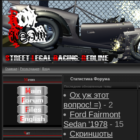
Главная
|
Регистрация
|
Вход
Статистика Форума
М
еню
Последние обновленные темы
Ох уж этот
вопрос! =)
- 2
Ford Fairmont
Sedan '1978
- 15
Скриншоты
Ч
ат