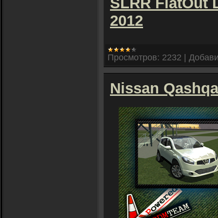
SLRR FlatOut 
2012
Просмотров:
2232
|
Добави
Nissan Qashqa